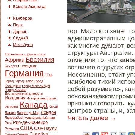
Южная Америка
Канберра
Перт
гор. Мало кто знает т
Дарвин
административным це
Сидней
как многие думают, в
Мельбурн
структуры Австралии.
100 великих городов мира
Бразилия
отметили то, что кан
Африка
вотличие отдругих ог
Бухарест
Геленджик
Германия
Несомненно, стоит уп
Гоа
наиболее тихий испок
Город
Город Галле
Город
Геленджик
Город Люксембург
собой разумеется, ка
Город Хамина
Достопримечательности
основанакаккомпромис
Иордания
История некоторых
привыкли говорить, к
Канада
регионов
Канди
центров страны, и, за
Лондон
Латвия
Ллорет де Мар
Читать далее
→
Люксембург
Национальный парк
Рио-де-Жанейро
Рига
США
Сан-Паулу
Румыния
Стамбул
Сео-де-Уржель