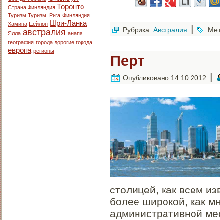
Торонто
Страна Финляндия
Туризм
Туризм. Рига
Финляндия
Шри-Ланка
Хамина
Цейлон
|
Рубрика:
Австралия
Мет
австралия
Ялла
анапа
география
города
дорогие города
европа
регионы
Перт
|
Опубликовано
14.10.2012
столицей, как всем и
более широкой, как м
административной ме