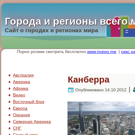
Города и регионы всего 
Сайт о городах и регионах мира
Порно ролики смотреть бесплатно
www.порно.me
. |
секс н
Австралия
Канберра
Америка
|
Африка
Опубликовано
14.10.2012
Видео
Восточный блок
Европа
Океания
Северная Америка
СНГ
Старый свет